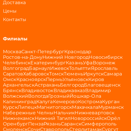
Доставка
Цены
Контакты
Филиалы
Москва
Санкт-Петербург
Краснодар
Ростов-на-Дону
Нижний Новгород
Новосибирск
Челябинск
Екатеринбург
Казань
Уфа
Воронеж
Волгоград
Барнаул
Ижевск
Тольятти
Ярославль
Саратов
Хабаровск
Томск
Тюмень
Иркутск
Самара
Омск
Красноярск
Пермь
Ульяновск
Киров
Архангельск
Астрахань
Белгород
Благовещенск
Брянск
Владивосток
Владикавказ
Владимир
Волжский
Вологда
Грозный
Йошкар-Ола
Калининград
Калуга
Кемерово
Кострома
Курган
Курск
Липецк
Магнитогорск
Махачкала
Мурманск
Набережные Челны
Нальчик
Нижневартовск
Нижнекамск
Нижний Тагил
Новороссийск
Орёл
Оренбург
Пенза
Рязань
Саранск
Симферополь
Смоленск
Сочи
Ставрополь
Стерлитамак
Сургут