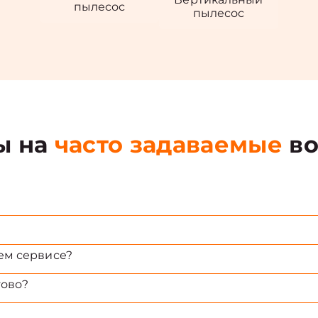
пылесос
пылесос
ы на
часто задаваемые
во
ем сервисе?
тово?