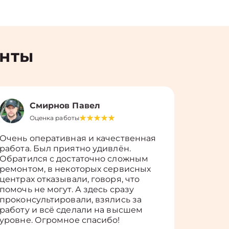
енты
Смирнов Павел
Оценка работы
О
Очень оперативная и качественная
Работу 
работа. Был приятно удивлён.
вопросы
Обратился с достаточно сложным
такие п
ремонтом, в некоторых сервисных
только 
центрах отказывали, говоря, что
информ
помочь не могут. А здесь сразу
оставит
проконсультировали, взялись за
здорово
работу и всё сделали на высшем
уровне. Огромное спасибо!