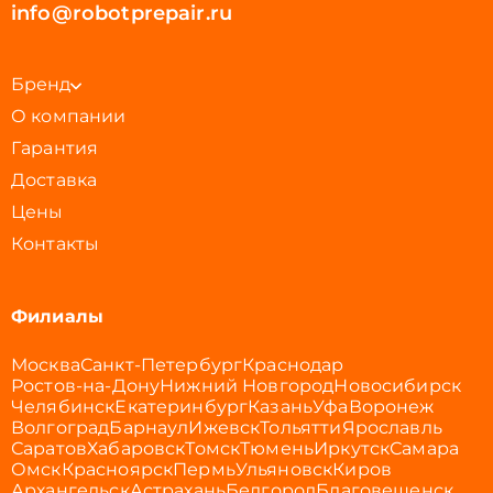
info@robotprepair.ru
Бренд
О компании
Гарантия
Доставка
Цены
Контакты
Филиалы
Москва
Санкт-Петербург
Краснодар
Ростов-на-Дону
Нижний Новгород
Новосибирск
Челябинск
Екатеринбург
Казань
Уфа
Воронеж
Волгоград
Барнаул
Ижевск
Тольятти
Ярославль
Саратов
Хабаровск
Томск
Тюмень
Иркутск
Самара
Омск
Красноярск
Пермь
Ульяновск
Киров
Архангельск
Астрахань
Белгород
Благовещенск