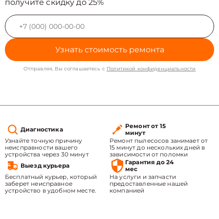
получите скидку до 25%
Узнать стоимость ремонта
Отправляя, Вы соглашаетесь с
Политикой конфиденциальности
Ремонт от 15
Диагностика
минут
Узнайте точную причину
Ремонт пылесосов занимает от
неисправности вашего
15 минут до нескольких дней в
устройства через 30 минут
зависимости от поломки
Гарантия до 24
Выезд курьера
мес
Бесплатный курьер, который
На услуги и запчасти
заберет неисправное
предоставленные нашей
устройство в удобном месте.
компанией