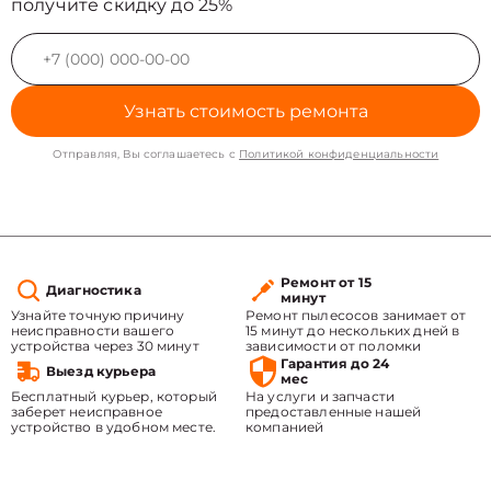
получите скидку до 25%
Узнать стоимость ремонта
Отправляя, Вы соглашаетесь с
Политикой конфиденциальности
Ремонт от 15
Диагностика
минут
Узнайте точную причину
Ремонт пылесосов занимает от
неисправности вашего
15 минут до нескольких дней в
устройства через 30 минут
зависимости от поломки
Гарантия до 24
Выезд курьера
мес
Бесплатный курьер, который
На услуги и запчасти
заберет неисправное
предоставленные нашей
устройство в удобном месте.
компанией