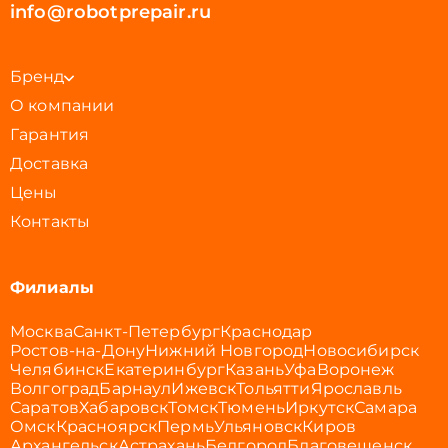
info@robotprepair.ru
Бренд
О компании
Гарантия
Доставка
Цены
Контакты
Филиалы
Москва
Санкт-Петербург
Краснодар
Ростов-на-Дону
Нижний Новгород
Новосибирск
Челябинск
Екатеринбург
Казань
Уфа
Воронеж
Волгоград
Барнаул
Ижевск
Тольятти
Ярославль
Саратов
Хабаровск
Томск
Тюмень
Иркутск
Самара
Омск
Красноярск
Пермь
Ульяновск
Киров
Архангельск
Астрахань
Белгород
Благовещенск