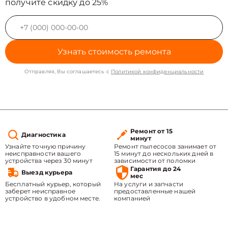
получите скидку до 25%
Узнать стоимость ремонта
Отправляя, Вы соглашаетесь с
Политикой конфиденциальности
Ремонт от 15
Диагностика
минут
Узнайте точную причину
Ремонт пылесосов занимает от
неисправности вашего
15 минут до нескольких дней в
устройства через 30 минут
зависимости от поломки
Гарантия до 24
Выезд курьера
мес
Бесплатный курьер, который
На услуги и запчасти
заберет неисправное
предоставленные нашей
устройство в удобном месте.
компанией