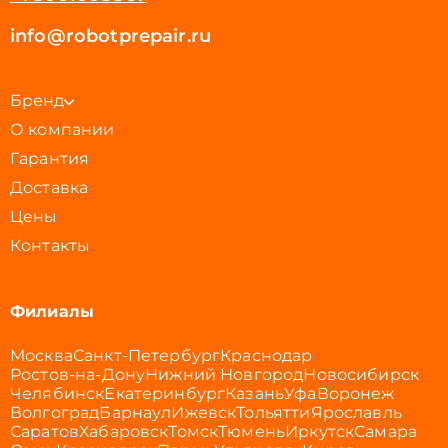
info@robotprepair.ru
Бренд
О компании
Гарантия
Доставка
Цены
Контакты
Филиалы
Москва
Санкт-Петербург
Краснодар
Ростов-на-Дону
Нижний Новгород
Новосибирск
Челябинск
Екатеринбург
Казань
Уфа
Воронеж
Волгоград
Барнаул
Ижевск
Тольятти
Ярославль
Саратов
Хабаровск
Томск
Тюмень
Иркутск
Самара