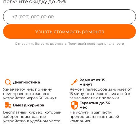
получите скидку до 25%
Узнать стоимость ремонта
Отправляя, Вы соглашаетесь с
Политикой конфиденциальности
Ремонт от 15
Диагностика
минут
Узнайте точную причину
Ремонт пылесосов занимает от
неисправности вашего
15 минут до нескольких дней в
устройства через 30 минут
зависимости от поломки
Гарантия до 36
Выезд курьера
мес
Бесплатный курьер, который
На услуги и запчасти
заберет неисправное
предоставленные нашей
устройство в удобном месте.
компанией