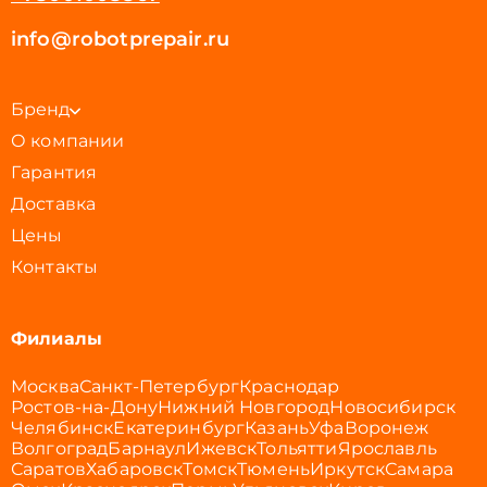
info@robotprepair.ru
Бренд
О компании
Гарантия
Доставка
Цены
Контакты
Филиалы
Москва
Санкт-Петербург
Краснодар
Ростов-на-Дону
Нижний Новгород
Новосибирск
Челябинск
Екатеринбург
Казань
Уфа
Воронеж
Волгоград
Барнаул
Ижевск
Тольятти
Ярославль
Саратов
Хабаровск
Томск
Тюмень
Иркутск
Самара