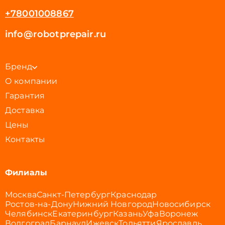
+78001008867
info@robotprepair.ru
Бренд
О компании
Гарантия
Доставка
Цены
Контакты
Филиалы
Москва
Санкт-Петербург
Краснодар
Ростов-на-Дону
Нижний Новгород
Новосибирск
Челябинск
Екатеринбург
Казань
Уфа
Воронеж
Волгоград
Барнаул
Ижевск
Тольятти
Ярославль