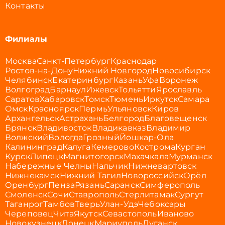
Контакты
Филиалы
Москва
Санкт-Петербург
Краснодар
Ростов-на-Дону
Нижний Новгород
Новосибирск
Челябинск
Екатеринбург
Казань
Уфа
Воронеж
Волгоград
Барнаул
Ижевск
Тольятти
Ярославль
Саратов
Хабаровск
Томск
Тюмень
Иркутск
Самара
Омск
Красноярск
Пермь
Ульяновск
Киров
Архангельск
Астрахань
Белгород
Благовещенск
Брянск
Владивосток
Владикавказ
Владимир
Волжский
Вологда
Грозный
Йошкар-Ола
Калининград
Калуга
Кемерово
Кострома
Курган
Курск
Липецк
Магнитогорск
Махачкала
Мурманск
Набережные Челны
Нальчик
Нижневартовск
Нижнекамск
Нижний Тагил
Новороссийск
Орёл
Оренбург
Пенза
Рязань
Саранск
Симферополь
Смоленск
Сочи
Ставрополь
Стерлитамак
Сургут
Таганрог
Тамбов
Тверь
Улан-Удэ
Чебоксары
Череповец
Чита
Якутск
Севастополь
Иваново
Новокузнецк
Донецк
Мариуполь
Луганск