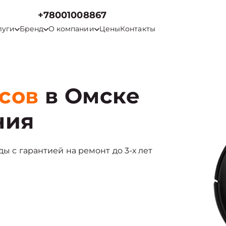
+78001008867
луги
Бренд
О компании
Цены
Контакты
сов
в Омске
ния
ды с гарантией на ремонт до 3-х лет