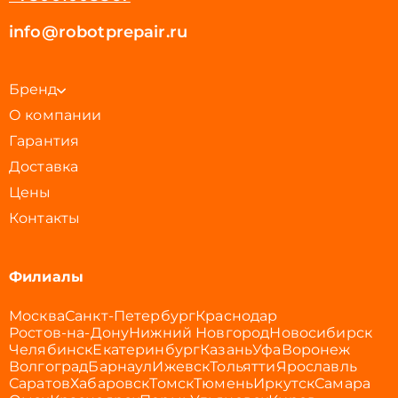
info@robotprepair.ru
Бренд
О компании
Гарантия
Доставка
Цены
Контакты
Филиалы
Москва
Санкт-Петербург
Краснодар
Ростов-на-Дону
Нижний Новгород
Новосибирск
Челябинск
Екатеринбург
Казань
Уфа
Воронеж
Волгоград
Барнаул
Ижевск
Тольятти
Ярославль
Саратов
Хабаровск
Томск
Тюмень
Иркутск
Самара