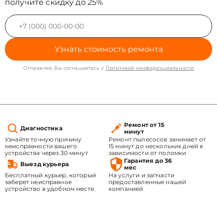
получите скидку до 25%
Узнать стоимость ремонта
Отправляя, Вы соглашаетесь с
Политикой конфиденциальности
Ремонт от 15
Диагностика
минут
Узнайте точную причину
Ремонт пылесосов занимает от
неисправности вашего
15 минут до нескольких дней в
устройства через 30 минут
зависимости от поломки
Гарантия до 36
Выезд курьера
мес
Бесплатный курьер, который
На услуги и запчасти
заберет неисправное
предоставленные нашей
устройство в удобном месте.
компанией