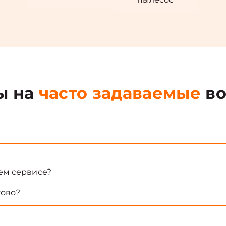
ы на
часто задаваемые
во
ем сервисе?
тово?