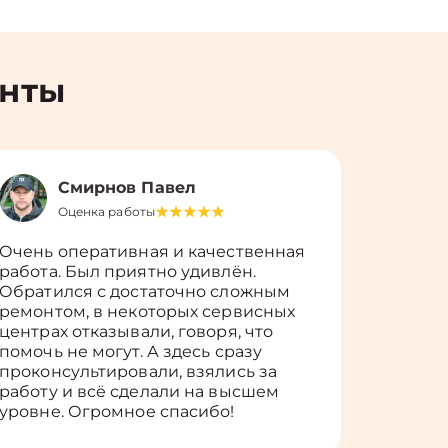
енты
Смирнов Павел
Оценка работы
О
Очень оперативная и качественная
Работу 
работа. Был приятно удивлён.
вопросы
Обратился с достаточно сложным
такие п
ремонтом, в некоторых сервисных
только 
центрах отказывали, говоря, что
информ
помочь не могут. А здесь сразу
оставит
проконсультировали, взялись за
здорово
работу и всё сделали на высшем
уровне. Огромное спасибо!