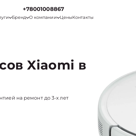
+78001008867
луги
Бренд
О компании
Цены
Контакты
сов Xiaomi в
нтией на ремонт до 3-х лет