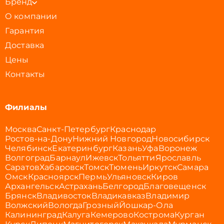
Бренд
О компании
Гарантия
Доставка
Цены
Контакты
Филиалы
Москва
Санкт-Петербург
Краснодар
Ростов-на-Дону
Нижний Новгород
Новосибирск
Челябинск
Екатеринбург
Казань
Уфа
Воронеж
Волгоград
Барнаул
Ижевск
Тольятти
Ярославль
Саратов
Хабаровск
Томск
Тюмень
Иркутск
Самара
Омск
Красноярск
Пермь
Ульяновск
Киров
Архангельск
Астрахань
Белгород
Благовещенск
Брянск
Владивосток
Владикавказ
Владимир
Волжский
Вологда
Грозный
Йошкар-Ола
Калининград
Калуга
Кемерово
Кострома
Курган