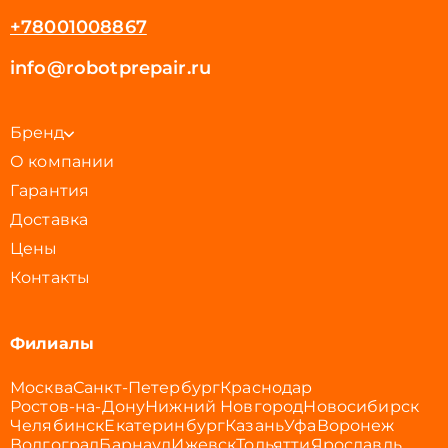
+78001008867
info@robotprepair.ru
Бренд
О компании
Гарантия
Доставка
Цены
Контакты
Филиалы
Москва
Санкт-Петербург
Краснодар
Ростов-на-Дону
Нижний Новгород
Новосибирск
Челябинск
Екатеринбург
Казань
Уфа
Воронеж
Волгоград
Барнаул
Ижевск
Тольятти
Ярославль